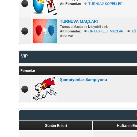
Alt Forumlar:
TURNUVA KÖPEKLERİ
TURNUVA MAÇLARI
Turnuva Maçlarını İzleyebilirsiniz.
Alt Forumlar:
ORTASİKLET MAÇLAR
,
AĞ
daha var.
VIP
Şampiyonlar Şampiyonu & Vip Maçlarını İzleyebilirsiniz.
Forumlar
Şampiyonlar Şampiyonu
Günün Enleri
Haftanın En