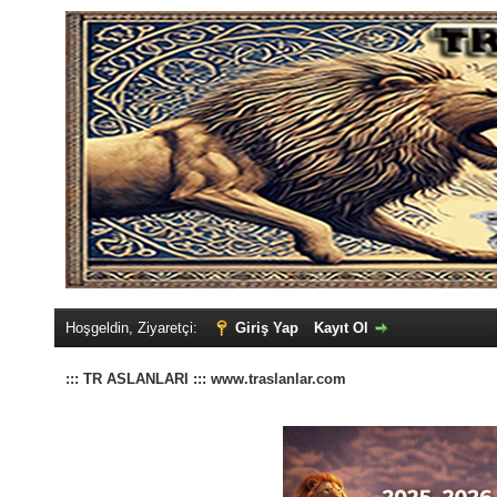
Hoşgeldin, Ziyaretçi:
Giriş Yap
Kayıt Ol
::: TR ASLANLARI ::: www.traslanlar.com