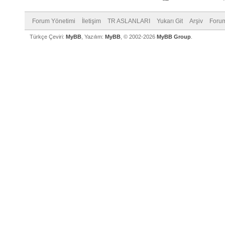
Forum Yönetimi
İletişim
TR ASLANLARI
Yukarı Git
Arşiv
Forum
Türkçe Çeviri:
MyBB
, Yazılım:
MyBB
, © 2002-2026
MyBB Group
.