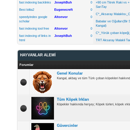
fast indexing backlinks
JosephBuh
0
+90 cm Titrek Raki vs 
SarıTay
Best lolita2
Eugenecreft
0
C*_Aksaray Malaklısı_C
speedyindex google
Altonvor
0
scholar
Babalar ve Oğulları(Bir 
Kangal)
fast indexing tool free
Altonvor
0
C*_Yörük çoban köpeği
fast indexing of links in
JosephBuh
0
html
TRT Aksaray Malakli Tan
HAYVANLAR ALEMİ
Forumlar
Genel Konular
Kangal, akbaş ve tüm Türk çoban köpekleri hakkında 
Tüm Köpek Irkları
Köpekler hakkında herşey; Köpek türleri, köpek ırkla
Güvercinler