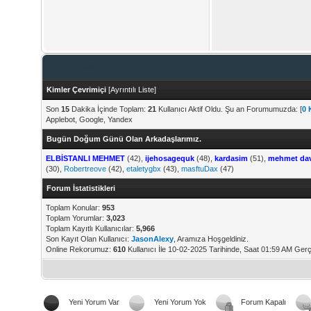
Forum İstatistikleri
Kimler Çevrimiçi
[
Ayrıntılı Liste
]
Son
15
Dakika İçinde Toplam:
21
Kullanıcı Aktif Oldu. Şu an Forumumuzda: [
0 
Applebot, Google, Yandex
Bugün Doğum Günü Olan Arkadaşlarımız.
ELBİSTANLI MEHMET
(42),
ijehosagequk
(48),
kardasim
(51),
mehmet da
(30),
Robertreove
(42),
etaletygbx
(43),
masftuDax
(47)
Forum İstatistikleri
Toplam Konular:
953
Toplam Yorumlar:
3,023
Toplam Kayıtlı Kullanıcılar:
5,966
Son Kayıt Olan Kullanıcı:
JasonAlexy
, Aramıza Hoşgeldiniz.
Online Rekorumuz:
610
Kullanıcı İle 10-02-2025 Tarihinde, Saat 01:59 AM Gerç
Yeni Yorum Var
Yeni Yorum Yok
Forum Kapalı