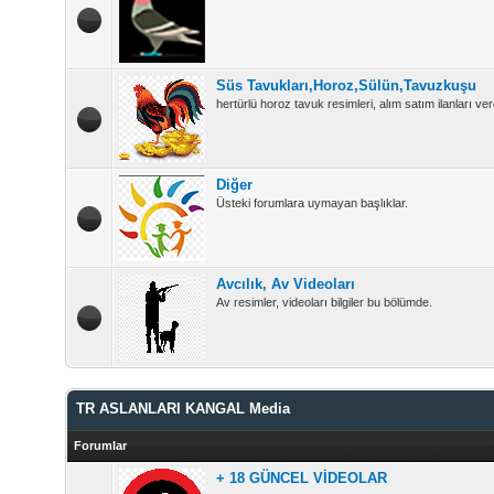
Süs Tavukları,Horoz,Sülün,Tavuzkuşu
hertürlü horoz tavuk resimleri, alım satım ilanları vere
Diğer
Üsteki forumlara uymayan başlıklar.
Avcılık, Av Videoları
Av resimler, videoları bilgiler bu bölümde.
TR ASLANLARI KANGAL Media
Forumlar
+ 18 GÜNCEL VİDEOLAR