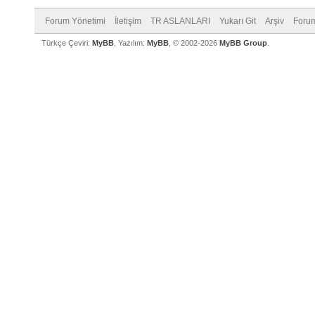
Forum Yönetimi
İletişim
TR ASLANLARI
Yukarı Git
Arşiv
Forum
Türkçe Çeviri:
MyBB
, Yazılım:
MyBB
, © 2002-2026
MyBB Group
.