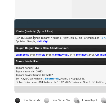
Forum İstatistikleri
Kimler Çevrimiçi
[
Ayrıntılı Liste
]
Son
15
Dakika İçinde Toplam:
7
Kullanıcı Aktif Oldu. Şu an Forumumuzda: [
1 Ka
Applebot, Google,
Halil Yiğit
Bugün Doğum Günü Olan Arkadaşlarımız.
ojjambekid
(46),
eifefelo
(46),
elamutayhiqu
(47),
Mehmeett
(40),
Cihangir
Forum İstatistikleri
Toplam Konular:
953
Toplam Yorumlar:
3,023
Toplam Kayıtlı Kullanıcılar:
5,967
Son Kayıt Olan Kullanıcı:
Elliottromia
, Aramıza Hoşgeldiniz.
Online Rekorumuz:
610
Kullanıcı İle 10-02-2025 Tarihinde, Saat 01:59 AM Gerç
Yeni Yorum Var
Yeni Yorum Yok
Forum Kapalı