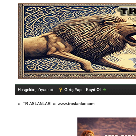
Hoşgeldin, Ziyaretçi:
Giriş Yap
Kayıt Ol
::: TR ASLANLARI ::: www.traslanlar.com