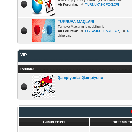
Anket açıp yorum yaparak oy kullanabilirsiniz.
Alt Forumlar:
TURNUVA KÖPEKLERİ
TURNUVA MAÇLARI
Turnuva Maçlarını İzleyebilirsiniz.
Alt Forumlar:
ORTASİKLET MAÇLAR
,
AĞ
daha var.
VIP
Şampiyonlar Şampiyonu & Vip Maçlarını İzleyebilirsiniz.
Forumlar
Şampiyonlar Şampiyonu
Günün Enleri
Haftanın En