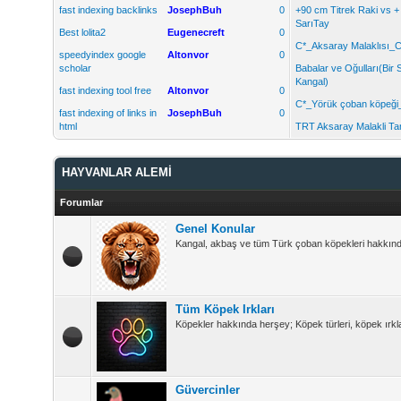
fast indexing backlinks
JosephBuh
0
+90 cm Titrek Raki vs 
SarıTay
Best lolita2
Eugenecreft
0
C*_Aksaray Malaklısı_C
speedyindex google
Altonvor
0
scholar
Babalar ve Oğulları(Bir 
Kangal)
fast indexing tool free
Altonvor
0
C*_Yörük çoban köpeği
fast indexing of links in
JosephBuh
0
html
TRT Aksaray Malakli Tan
HAYVANLAR ALEMİ
Forumlar
Genel Konular
Kangal, akbaş ve tüm Türk çoban köpekleri hakkında 
Tüm Köpek Irkları
Köpekler hakkında herşey; Köpek türleri, köpek ırkla
Güvercinler