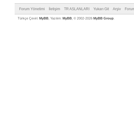
Forum Yönetimi
İletişim
TR ASLANLARI
Yukarı Git
Arşiv
Forum
Türkçe Çeviri:
MyBB
, Yazılım:
MyBB
, © 2002-2026
MyBB Group
.