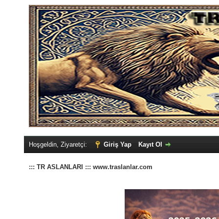
Hoşgeldin, Ziyaretçi:
Giriş Yap
Kayıt Ol
::: TR ASLANLARI ::: www.traslanlar.com