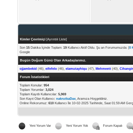
Forum İstatistikleri
Kimler Çevrimiçi
[
Ayrıntılı Liste
]
Son
15
Dakika İçinde Toplam:
19
Kullanıcı Aktif Oldu. Şu an Forumumuzda: [
0 
Google
Bugün Doğum Günü Olan Arkadaşlarımız.
ojjambekid
(46),
eifefelo
(46),
elamutayhiqu
(47),
Mehmeett
(40),
Cihangir
Forum İstatistikleri
Toplam Konular:
954
Toplam Yorumlar:
3,024
Toplam Kayıtlı Kullanıcılar:
5,969
Son Kayıt Olan Kullanıcı:
nakrutkaDax
, Aramıza Hoşgeldiniz.
Online Rekorumuz:
610
Kullanıcı İle 10-02-2025 Tarihinde, Saat 01:59 AM Gerç
Yeni Yorum Var
Yeni Yorum Yok
Forum Kapalı