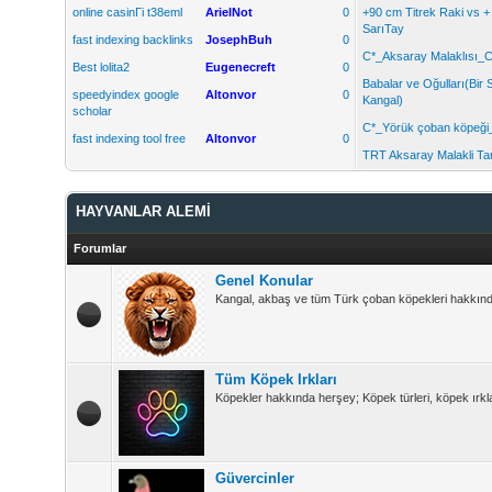
online casinГі t38eml
ArielNot
0
+90 cm Titrek Raki vs 
SarıTay
fast indexing backlinks
JosephBuh
0
C*_Aksaray Malaklısı_C
Best lolita2
Eugenecreft
0
Babalar ve Oğulları(Bir 
speedyindex google
Altonvor
0
Kangal)
scholar
C*_Yörük çoban köpeği
fast indexing tool free
Altonvor
0
TRT Aksaray Malakli Tan
HAYVANLAR ALEMİ
Forumlar
Genel Konular
Kangal, akbaş ve tüm Türk çoban köpekleri hakkında 
Tüm Köpek Irkları
Köpekler hakkında herşey; Köpek türleri, köpek ırkla
Güvercinler