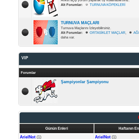
Anket açıp yorum yaparak oy kullanabilirsiniz.
Alt Forumlar:
TURNUVA KÖPEKLERİ
TURNUVA MAÇLARI
Turnuva Maçlarını İzleyebilirsiniz.
Alt Forumlar:
ORTASİKLET MAÇLAR
,
AĞ
daha var.
VIP
Şampiyonlar Şampiyonu & Vip Maçlarını İzleyebilirsiniz.
Forumlar
Şampiyonlar Şampiyonu
Günün Enleri
Haftanın En
ArielNot
(1)
ArielNot
(1)