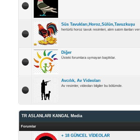
Süs Tavukları,Horoz,Sülün,Tavuzkuşu
hertürlü horoz tavuk resimleri, alım satım ilanları vere
Diğer
Üsteki forumlara uymayan başlıklar.
Avcılık, Av Videoları
Av resimler, videoları bilgiler bu bölümde.
TR ASLANLARI KANGAL Media
Forumlar
+ 18 GÜNCEL VİDEOLAR