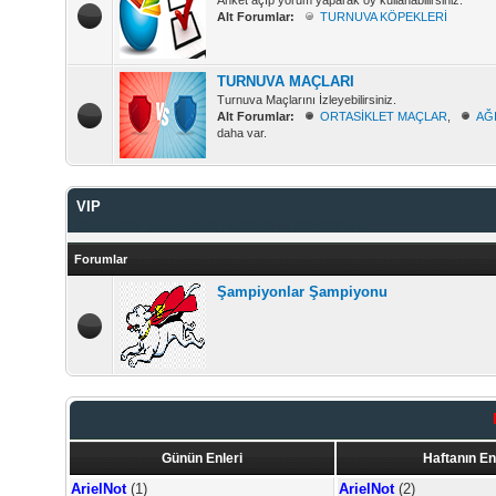
Anket açıp yorum yaparak oy kullanabilirsiniz.
Alt Forumlar:
TURNUVA KÖPEKLERİ
TURNUVA MAÇLARI
Turnuva Maçlarını İzleyebilirsiniz.
Alt Forumlar:
ORTASİKLET MAÇLAR
,
AĞ
daha var.
VIP
Şampiyonlar Şampiyonu & Vip Maçlarını İzleyebilirsiniz.
Forumlar
Şampiyonlar Şampiyonu
Günün Enleri
Haftanın En
ArielNot
(1)
ArielNot
(2)