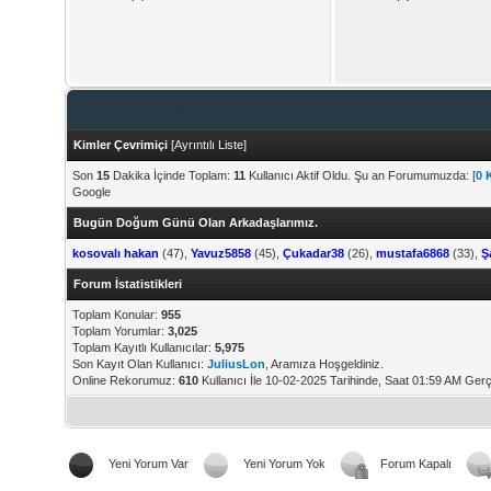
Forum İstatistikleri
Kimler Çevrimiçi
[
Ayrıntılı Liste
]
Son
15
Dakika İçinde Toplam:
11
Kullanıcı Aktif Oldu. Şu an Forumumuzda: [
0 
Google
Bugün Doğum Günü Olan Arkadaşlarımız.
kosovalı hakan
(47),
Yavuz5858
(45),
Çukadar38
(26),
mustafa6868
(33),
Ş
Forum İstatistikleri
Toplam Konular:
955
Toplam Yorumlar:
3,025
Toplam Kayıtlı Kullanıcılar:
5,975
Son Kayıt Olan Kullanıcı:
JuliusLon
, Aramıza Hoşgeldiniz.
Online Rekorumuz:
610
Kullanıcı İle 10-02-2025 Tarihinde, Saat 01:59 AM Gerç
Yeni Yorum Var
Yeni Yorum Yok
Forum Kapalı