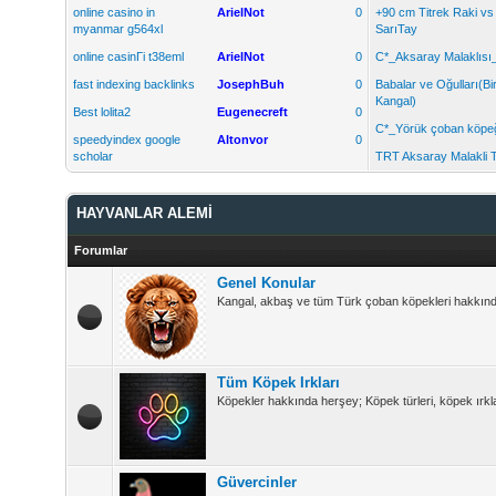
online casino in
ArielNot
0
+90 cm Titrek Raki vs
myanmar g564xl
SarıTay
online casinГі t38eml
ArielNot
0
C*_Aksaray Malaklısı
fast indexing backlinks
JosephBuh
0
Babalar ve Oğulları(Bi
Kangal)
Best lolita2
Eugenecreft
0
C*_Yörük çoban köpe
speedyindex google
Altonvor
0
scholar
TRT Aksaray Malakli T
HAYVANLAR ALEMİ
Forumlar
Genel Konular
Kangal, akbaş ve tüm Türk çoban köpekleri hakkında 
Tüm Köpek Irkları
Köpekler hakkında herşey; Köpek türleri, köpek ırkla
Güvercinler