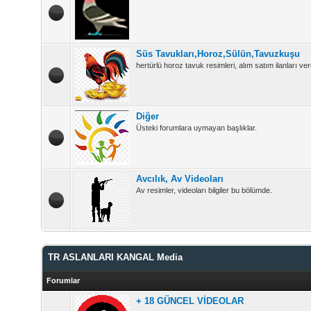
Süs Tavukları,Horoz,Sülün,Tavuzkuşu
hertürlü horoz tavuk resimleri, alım satım ilanları vere
Diğer
Üsteki forumlara uymayan başlıklar.
Avcılık, Av Videoları
Av resimler, videoları bilgiler bu bölümde.
TR ASLANLARI KANGAL Media
Forumlar
+ 18 GÜNCEL VİDEOLAR