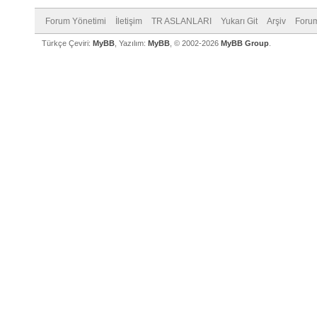
Forum Yönetimi
İletişim
TR ASLANLARI
Yukarı Git
Arşiv
Forum
Türkçe Çeviri:
MyBB
, Yazılım:
MyBB
, © 2002-2026
MyBB Group
.