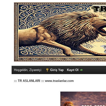
Hoşgeldin, Ziyaretçi:
Giriş Yap
Kayıt Ol
::: TR ASLANLARI ::: www.traslanlar.com