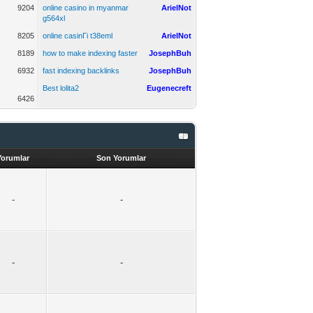
9204
online casino in myanmar
ArielNot
g564xl
8205
online casinГі t38eml
ArielNot
8189
how to make indexing faster
JosephBuh
6932
fast indexing backlinks
JosephBuh
Best lolita2
Eugenecreft
6426
Yorumlar
Son Yorumlar
-
-
-
-