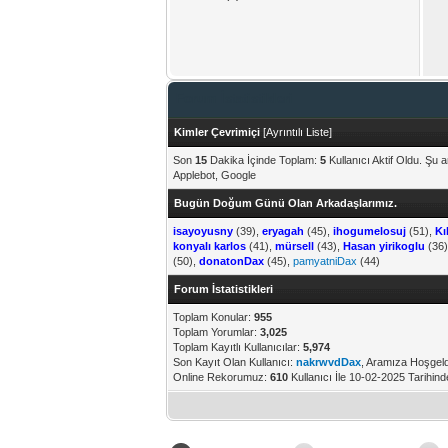
Forum İstatistikleri
Kimler Çevrimiçi
[
Ayrıntılı Liste
]
Son
15
Dakika İçinde Toplam:
5
Kullanıcı Aktif Oldu. Şu
Applebot, Google
Bugün Doğum Günü Olan Arkadaşlarımız.
isayoyusny
(39),
eryagah
(45),
ihogumelosuj
(51),
Kı
konyalı karlos
(41),
mürsell
(43),
Hasan yirikoglu
(36
(50),
donatonDax
(45),
pamyatniDax
(44)
Forum İstatistikleri
Toplam Konular:
955
Toplam Yorumlar:
3,025
Toplam Kayıtlı Kullanıcılar:
5,974
Son Kayıt Olan Kullanıcı:
nakrwvdDax
, Aramıza Hoşgeld
Online Rekorumuz:
610
Kullanıcı İle 10-02-2025 Tarihin