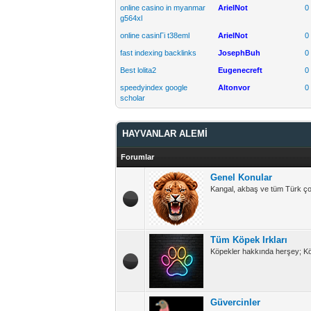
online casino in myanmar
ArielNot
0
g564xl
online casinГі t38eml
ArielNot
0
fast indexing backlinks
JosephBuh
0
Best lolita2
Eugenecreft
0
speedyindex google
Altonvor
0
scholar
HAYVANLAR ALEMİ
Forumlar
Genel Konular
Kangal, akbaş ve tüm Türk çob
Tüm Köpek Irkları
Köpekler hakkında herşey; Köpe
Güvercinler