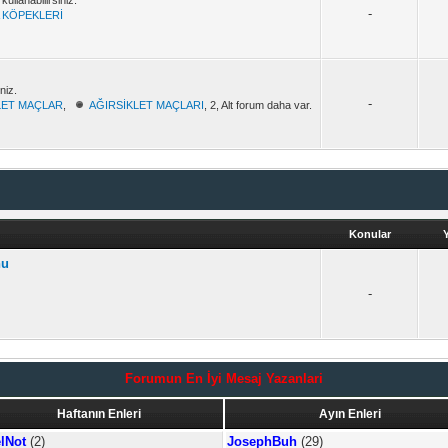
ullanabilirsiniz.
-
 KÖPEKLERİ
niz.
-
LET MAÇLAR
,
AĞIRSİKLET MAÇLARI
, 2, Alt forum daha var.
Konular
nu
-
Forumun En İyi Mesaj Yazanlari
Haftanın Enleri
Ayın Enleri
elNot
(2)
JosephBuh
(29)