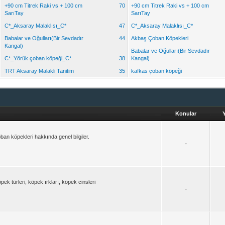
+90 cm Titrek Raki vs + 100 cm
70
+90 cm Titrek Raki vs + 100 cm
SarıTay
SarıTay
C*_Aksaray Malaklısı_C*
47
C*_Aksaray Malaklısı_C*
Babalar ve Oğulları(Bir Sevdadır
44
Akbaş Çoban Köpekleri
Kangal)
Babalar ve Oğulları(Bir Sevdadır
C*_Yörük çoban köpeği_C*
38
Kangal)
TRT Aksaray Malakli Tanitim
35
kafkas çoban köpeği
Konular
an köpekleri hakkında genel bilgiler.
-
k türleri, köpek ırkları, köpek cinsleri
-