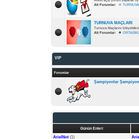
Anket açıp yorum yaparak oy k
Alt Forumlar:
TURNUVA
TURNUVA MAÇLARI
Turnuva Maçlarını İzleyebilirsi
Alt Forumlar:
ORTASİK
VIP
Şampiyonlar Şampiyonu & Vip Maçlarını İzleyebilirsiniz.
Forumlar
Şampiyonlar Şampiyo
Günün Enleri
ArielNot
(1)
Ari