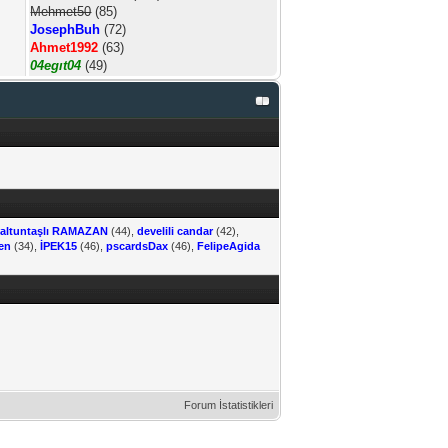
Mehmet50
(85)
JosephBuh
(72)
Ahmet1992
(63)
04egıt04
(49)
,
altuntaşlı RAMAZAN
(44),
develili candar
(42),
en
(34),
İPEK15
(46),
pscardsDax
(46),
FelipeAgida
Forum İstatistikleri