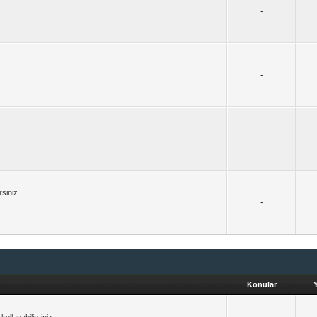
-
-
-
rsiniz.
-
Konular