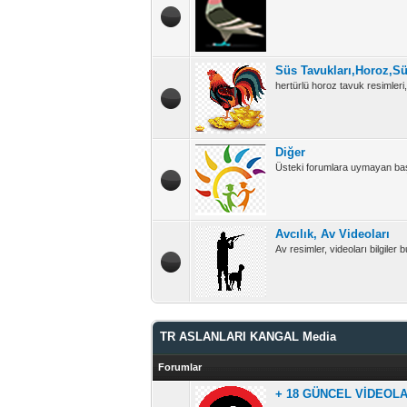
Süs Tavukları,Horoz,S
hertürlü horoz tavuk resimleri, 
Diğer
Üsteki forumlara uymayan başl
Avcılık, Av Videoları
Av resimler, videoları bilgiler
TR ASLANLARI KANGAL Media
Forumlar
+ 18 GÜNCEL VİDEOL