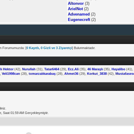
Altonvor
(3)
ArielNot
(2)
Advenamed
(2)
Eugenecreft
(2)
 an Forumumuzda: [
0 Kayıtlı, 0 Gizli ve 3 Ziyaretçi
] Bulunmaktadır.
llı Hektor
(42),
Nurullah
(31),
Tatar6464
(29),
Ecz.Ali
(35),
46 Maraşlı
(35),
Hayalibo
(41)
),
Veli1998can
(28),
tomarzalıkarabaş
(28),
Ahmet36
(29),
Korkut_3838
(42),
Mustafases
iniz.
de, Saat 01:59 AM Gerçekleşmiştir.