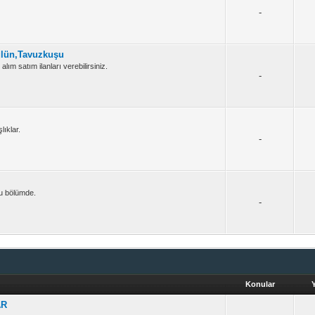
-
ülün,Tavuzkuşu
alım satım ilanları verebilirsiniz.
-
ıklar.
-
 bu bölümde.
-
Konular
AR