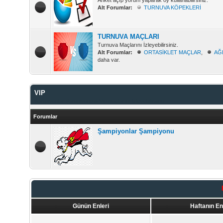
Anket açıp yorum yaparak oy kullanabilirsiniz.
Alt Forumlar:
TURNUVA KÖPEKLERİ
TURNUVA MAÇLARI
Turnuva Maçlarını İzleyebilirsiniz.
Alt Forumlar:
ORTASİKLET MAÇLAR
,
AĞ
daha var.
VIP
Şampiyonlar Şampiyonu & Vip Maçlarını İzleyebilirsiniz.
Forumlar
Şampiyonlar Şampiyonu
Günün Enleri
Haftanın En