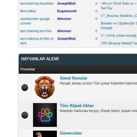
fast indexing backlinks
JosephBuh
0
+90 cm Titrek Raki vs 
SarıTay
Best lolita2
Eugenecreft
0
C*_Aksaray Malaklısı_C
speedyindex google
Altonvor
0
scholar
Babalar ve Oğulları(Bir 
Kangal)
fast indexing tool free
Altonvor
0
C*_Yörük çoban köpeği
fast indexing of links in
JosephBuh
0
html
TRT Aksaray Malakli Tan
HAYVANLAR ALEMİ
Forumlar
Genel Konular
Kangal, akbaş ve tüm Türk çoban köpekleri hakkında 
Tüm Köpek Irkları
Köpekler hakkında herşey; Köpek türleri, köpek ırkla
Güvercinler