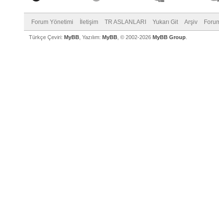
Forum Yönetimi
İletişim
TR ASLANLARI
Yukarı Git
Arşiv
Forum
Türkçe Çeviri:
MyBB
, Yazılım:
MyBB
, © 2002-2026
MyBB Group
.