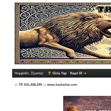
Hoşgeldin, Ziyaretçi:
Giriş Yap
Kayıt Ol
::: TR ASLANLARI ::: www.traslanlar.com