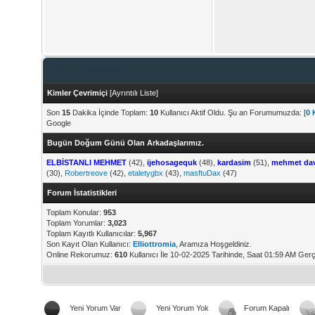
Forum İstatistikleri
Kimler Çevrimiçi
[
Ayrıntılı Liste
]
Son
15
Dakika İçinde Toplam:
10
Kullanıcı Aktif Oldu. Şu an Forumumuzda: [
0 
Google
Bugün Doğum Günü Olan Arkadaşlarımız.
ELBİSTANLI MEHMET
(42),
ijehosagequk
(48),
kardasim
(51),
mehmet da
(30),
Robertreove
(42),
etaletygbx
(43),
masftuDax
(47)
Forum İstatistikleri
Toplam Konular:
953
Toplam Yorumlar:
3,023
Toplam Kayıtlı Kullanıcılar:
5,967
Son Kayıt Olan Kullanıcı:
Elliottromia
, Aramıza Hoşgeldiniz.
Online Rekorumuz:
610
Kullanıcı İle 10-02-2025 Tarihinde, Saat 01:59 AM Gerç
Yeni Yorum Var
Yeni Yorum Yok
Forum Kapalı