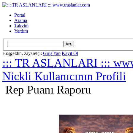
Portal
Arama
Takvim
Yardım
Hoşgeldin, Ziyaretçi:
Giriş Yap
Kayıt Ol
::: TR ASLANLARI ::: www.
Nickli Kullanıcının Profili
Rep Puanı Raporu