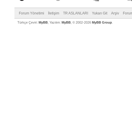
Forum Yönetimi
İletişim
TR ASLANLARI
Yukarı Git
Arşiv
Forum
Türkçe Çeviri:
MyBB
, Yazılım:
MyBB
, © 2002-2026
MyBB Group
.