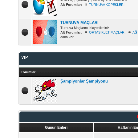
Anket açıp yorum yaparak oy kullanabilirsiniz.
Alt Forumlar:
TURNUVA KÖPEKLERİ
TURNUVA MAÇLARI
Turnuva Maçlarını İzleyebilirsiniz.
Alt Forumlar:
ORTASİKLET MAÇLAR
,
AĞ
daha var.
VIP
Şampiyonlar Şampiyonu & Vip Maçlarını İzleyebilirsiniz.
Forumlar
Şampiyonlar Şampiyonu
Günün Enleri
Haftanın En