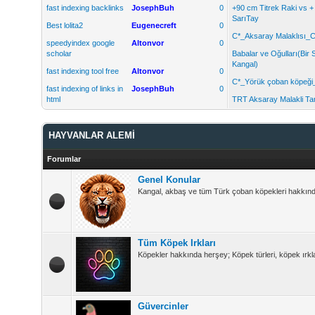
fast indexing backlinks
JosephBuh
0
+90 cm Titrek Raki vs 
SarıTay
Best lolita2
Eugenecreft
0
C*_Aksaray Malaklısı_C
speedyindex google
Altonvor
0
scholar
Babalar ve Oğulları(Bir 
Kangal)
fast indexing tool free
Altonvor
0
C*_Yörük çoban köpeği
fast indexing of links in
JosephBuh
0
html
TRT Aksaray Malakli Tan
HAYVANLAR ALEMİ
Forumlar
Genel Konular
Kangal, akbaş ve tüm Türk çoban köpekleri hakkında 
Tüm Köpek Irkları
Köpekler hakkında herşey; Köpek türleri, köpek ırkla
Güvercinler