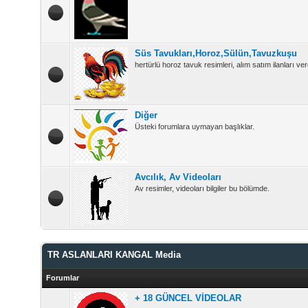
Süs Tavukları,Horoz,Sülün,Tavuzkuşu
hertürlü horoz tavuk resimleri, alım satım ilanları vere
Diğer
Üsteki forumlara uymayan başlıklar.
Avcılık, Av Videoları
Av resimler, videoları bilgiler bu bölümde.
TR ASLANLARI KANGAL Media
Forumlar
+ 18 GÜNCEL VİDEOLAR