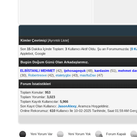
Forum İstatistikleri
Kimler Çevrimiçi
[
Ayrıntılı Liste
]
Son
15
Dakika İçinde Toplam:
3
Kullanıcı Aktif Oldu. Şu an Forumumuzda: [
0 Ka
Applebot, Google
Bugün Doğum Günü Olan Arkadaşlarımız.
ELBİSTANLI MEHMET
(42),
ijehosagequk
(48),
kardasim
(51),
mehmet da
(30),
Robertreove
(42),
etaletygbx
(43),
masftuDax
(47)
Forum İstatistikleri
Toplam Konular:
953
Toplam Yorumlar:
3,023
Toplam Kayıtlı Kullanıcılar:
5,966
Son Kayıt Olan Kullanıcı:
JasonAlexy
, Aramıza Hoşgeldiniz.
Online Rekorumuz:
610
Kullanıcı İle 10-02-2025 Tarihinde, Saat 01:59 AM Gerç
Yeni Yorum Var
Yeni Yorum Yok
Forum Kapalı