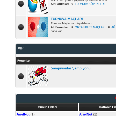
Anket açıp yorum yaparak oy kullanabilirsiniz.
Alt Forumlar:
TURNUVA KÖPEKLERİ
TURNUVA MAÇLARI
Turnuva Maçlarını İzleyebilirsiniz.
Alt Forumlar:
ORTASİKLET MAÇLAR
,
AĞ
daha var.
VIP
Şampiyonlar Şampiyonu & Vip Maçlarını İzleyebilirsiniz.
Forumlar
Şampiyonlar Şampiyonu
Günün Enleri
Haftanın En
ArielNot
(1)
ArielNot
(2)