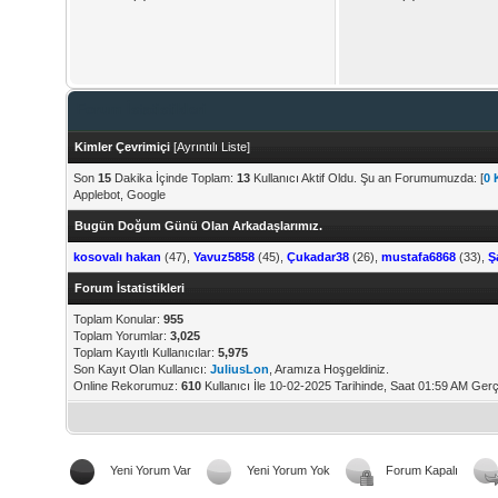
Forum İstatistikleri
Kimler Çevrimiçi
[
Ayrıntılı Liste
]
Son
15
Dakika İçinde Toplam:
13
Kullanıcı Aktif Oldu. Şu an Forumumuzda: [
0 
Applebot, Google
Bugün Doğum Günü Olan Arkadaşlarımız.
kosovalı hakan
(47),
Yavuz5858
(45),
Çukadar38
(26),
mustafa6868
(33),
Ş
Forum İstatistikleri
Toplam Konular:
955
Toplam Yorumlar:
3,025
Toplam Kayıtlı Kullanıcılar:
5,975
Son Kayıt Olan Kullanıcı:
JuliusLon
, Aramıza Hoşgeldiniz.
Online Rekorumuz:
610
Kullanıcı İle 10-02-2025 Tarihinde, Saat 01:59 AM Gerç
Yeni Yorum Var
Yeni Yorum Yok
Forum Kapalı