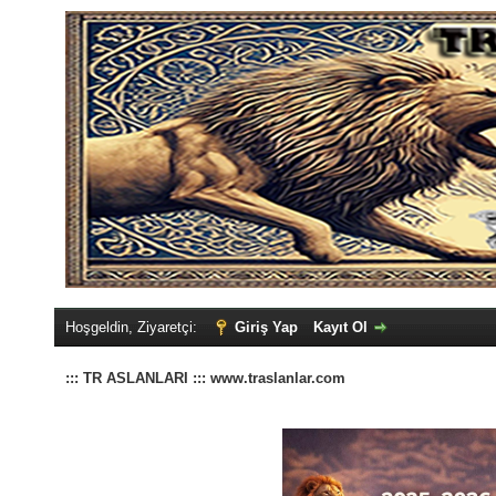
Hoşgeldin, Ziyaretçi:
Giriş Yap
Kayıt Ol
::: TR ASLANLARI ::: www.traslanlar.com