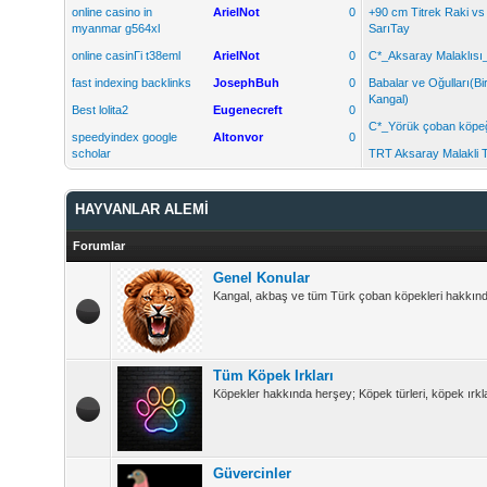
online casino in
ArielNot
0
+90 cm Titrek Raki vs
myanmar g564xl
SarıTay
online casinГі t38eml
ArielNot
0
C*_Aksaray Malaklısı
fast indexing backlinks
JosephBuh
0
Babalar ve Oğulları(Bi
Kangal)
Best lolita2
Eugenecreft
0
C*_Yörük çoban köpe
speedyindex google
Altonvor
0
scholar
TRT Aksaray Malakli T
HAYVANLAR ALEMİ
Forumlar
Genel Konular
Kangal, akbaş ve tüm Türk çoban köpekleri hakkında 
Tüm Köpek Irkları
Köpekler hakkında herşey; Köpek türleri, köpek ırkla
Güvercinler