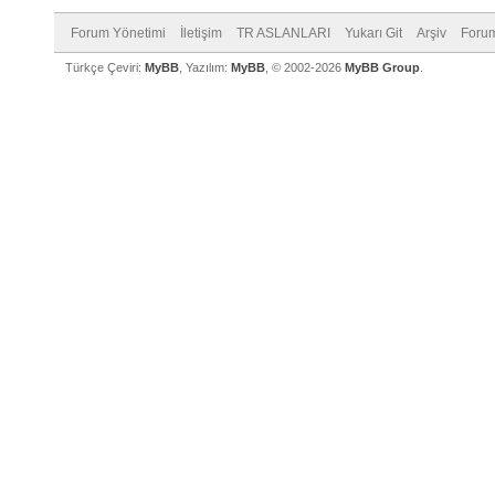
Forum Yönetimi
İletişim
TR ASLANLARI
Yukarı Git
Arşiv
Forum
Türkçe Çeviri:
MyBB
, Yazılım:
MyBB
, © 2002-2026
MyBB Group
.