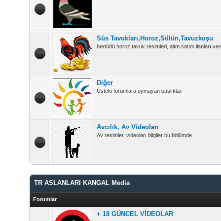
Süs Tavukları,Horoz,Sülün,Tavuzkuşu
hertürlü horoz tavuk resimleri, alım satım ilanları vere
Diğer
Üsteki forumlara uymayan başlıklar.
Avcılık, Av Videoları
Av resimler, videoları bilgiler bu bölümde.
TR ASLANLARI KANGAL Media
Forumlar
+ 18 GÜNCEL VİDEOLAR