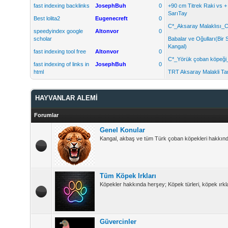
fast indexing backlinks
JosephBuh
0
+90 cm Titrek Raki vs 
SarıTay
Best lolita2
Eugenecreft
0
C*_Aksaray Malaklısı_C
speedyindex google
Altonvor
0
scholar
Babalar ve Oğulları(Bir 
Kangal)
fast indexing tool free
Altonvor
0
C*_Yörük çoban köpeği
fast indexing of links in
JosephBuh
0
html
TRT Aksaray Malakli Tan
HAYVANLAR ALEMİ
Forumlar
Genel Konular
Kangal, akbaş ve tüm Türk çoban köpekleri hakkında 
Tüm Köpek Irkları
Köpekler hakkında herşey; Köpek türleri, köpek ırkla
Güvercinler