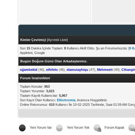
Forum İstatistikleri
Kimler Çevrimiçi
[
Ayrıntılı Liste
]
Son
15
Dakika İçinde Toplam:
8
Kullanıcı Aktif Oldu. Şu an Forumumuzda: [
0 Ka
Applebot, Google
Bugün Doğum Günü Olan Arkadaşlarımız.
ojjambekid
(46),
eifefelo
(46),
elamutayhiqu
(47),
Mehmeett
(40),
Cihangir
Forum İstatistikleri
Toplam Konular:
953
Toplam Yorumlar:
3,023
Toplam Kayıtlı Kullanıcılar:
5,967
Son Kayıt Olan Kullanıcı:
Elliottromia
, Aramıza Hoşgeldiniz.
Online Rekorumuz:
610
Kullanıcı İle 10-02-2025 Tarihinde, Saat 01:59 AM Gerç
Yeni Yorum Var
Yeni Yorum Yok
Forum Kapalı