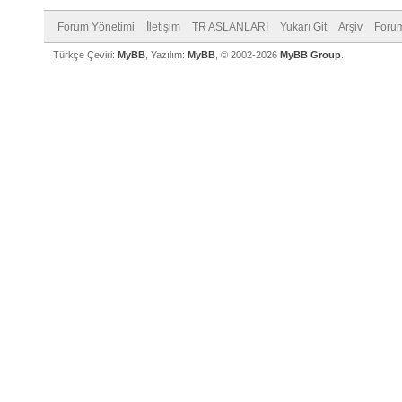
Forum Yönetimi
İletişim
TR ASLANLARI
Yukarı Git
Arşiv
Forum
Türkçe Çeviri:
MyBB
, Yazılım:
MyBB
, © 2002-2026
MyBB Group
.