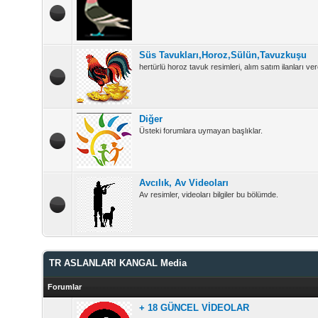
Süs Tavukları,Horoz,Sülün,Tavuzkuşu
hertürlü horoz tavuk resimleri, alım satım ilanları vere
Diğer
Üsteki forumlara uymayan başlıklar.
Avcılık, Av Videoları
Av resimler, videoları bilgiler bu bölümde.
TR ASLANLARI KANGAL Media
Forumlar
+ 18 GÜNCEL VİDEOLAR