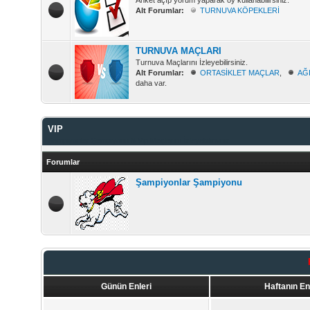
Anket açıp yorum yaparak oy kullanabilirsiniz.
Alt Forumlar:
TURNUVA KÖPEKLERİ
TURNUVA MAÇLARI
Turnuva Maçlarını İzleyebilirsiniz.
Alt Forumlar:
ORTASİKLET MAÇLAR
,
AĞ
daha var.
VIP
Şampiyonlar Şampiyonu & Vip Maçlarını İzleyebilirsiniz.
Forumlar
Şampiyonlar Şampiyonu
Günün Enleri
Haftanın En