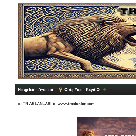
Hoşgeldin, Ziyaretçi:
Giriş Yap
Kayıt Ol
::: TR ASLANLARI ::: www.traslanlar.com