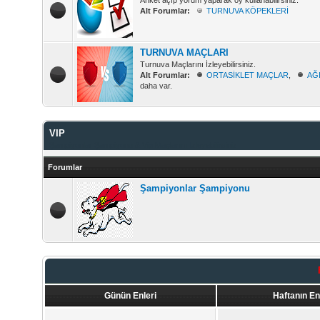
Anket açıp yorum yaparak oy kullanabilirsiniz.
Alt Forumlar:
TURNUVA KÖPEKLERİ
TURNUVA MAÇLARI
Turnuva Maçlarını İzleyebilirsiniz.
Alt Forumlar:
ORTASİKLET MAÇLAR
,
AĞ
daha var.
VIP
Şampiyonlar Şampiyonu & Vip Maçlarını İzleyebilirsiniz.
Forumlar
Şampiyonlar Şampiyonu
Günün Enleri
Haftanın En