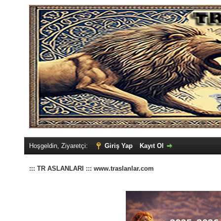
Hoşgeldin, Ziyaretçi:
Giriş Yap
Kayıt Ol
::: TR ASLANLARI ::: www.traslanlar.com