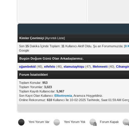
Forum İstatistikleri
Kimler Çevrimiçi
[
Ayrıntılı Liste
]
Son
15
Dakika İçinde Toplam:
11
Kullanıcı Aktif Oldu. Şu an Forumumuzda: [
0 
Google
Bugün Doğum Günü Olan Arkadaşlarımız.
ojjambekid
(46),
eifefelo
(46),
elamutayhiqu
(47),
Mehmeett
(40),
Cihangir
Forum İstatistikleri
Toplam Konular:
953
Toplam Yorumlar:
3,023
Toplam Kayıtlı Kullanıcılar:
5,967
Son Kayıt Olan Kullanıcı:
Elliottromia
, Aramıza Hoşgeldiniz.
Online Rekorumuz:
610
Kullanıcı İle 10-02-2025 Tarihinde, Saat 01:59 AM Gerç
Yeni Yorum Var
Yeni Yorum Yok
Forum Kapalı