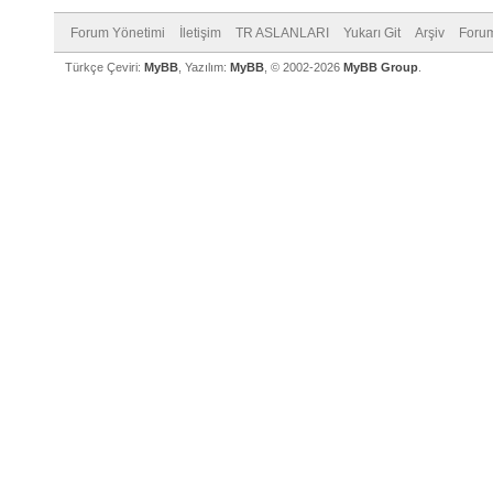
Forum Yönetimi
İletişim
TR ASLANLARI
Yukarı Git
Arşiv
Forum
Türkçe Çeviri:
MyBB
, Yazılım:
MyBB
, © 2002-2026
MyBB Group
.