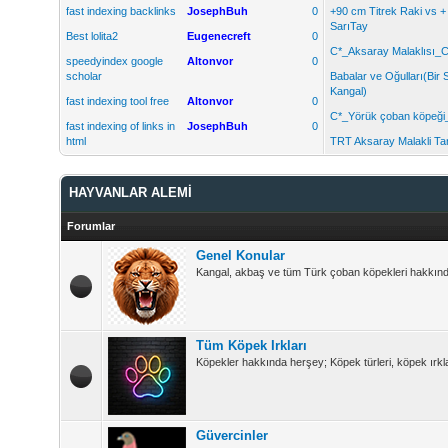
fast indexing backlinks
JosephBuh
0
+90 cm Titrek Raki vs 
SarıTay
Best lolita2
Eugenecreft
0
C*_Aksaray Malaklısı_C
speedyindex google
Altonvor
0
scholar
Babalar ve Oğulları(Bir 
Kangal)
fast indexing tool free
Altonvor
0
C*_Yörük çoban köpeği
fast indexing of links in
JosephBuh
0
html
TRT Aksaray Malakli Tan
HAYVANLAR ALEMİ
Forumlar
Genel Konular
Kangal, akbaş ve tüm Türk çoban köpekleri hakkında 
Tüm Köpek Irkları
Köpekler hakkında herşey; Köpek türleri, köpek ırkla
Güvercinler