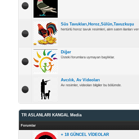
Süs Tavukları,Horoz,Sülün,Tavuzkuşu
hertürlü horoz tavuk resimleri, alım satım ilanları vere
Diğer
Üsteki forumlara uymayan başlıklar.
Avcılık, Av Videoları
Av resimler, videoları bilgiler bu bölümde.
TR ASLANLARI KANGAL Media
Forumlar
+ 18 GÜNCEL VİDEOLAR