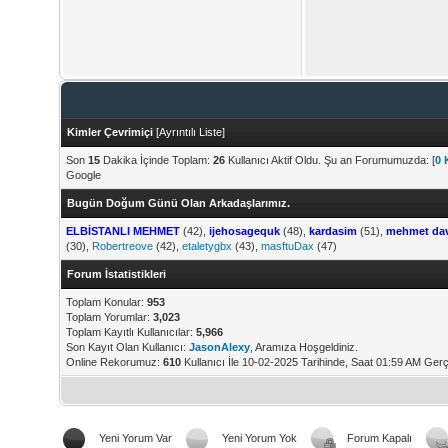
Forum İstatistikleri
Kimler Çevrimiçi
[
Ayrıntılı Liste
]
Son
15
Dakika İçinde Toplam:
26
Kullanıcı Aktif Oldu. Şu an Forumumuzda: [
0 
Google
Bugün Doğum Günü Olan Arkadaşlarımız.
ELBİSTANLI MEHMET
(42),
ijehosagequk
(48),
kardasim
(51),
mehmet da
(30),
Robertreove
(42),
etaletygbx
(43),
masftuDax
(47)
Forum İstatistikleri
Toplam Konular:
953
Toplam Yorumlar:
3,023
Toplam Kayıtlı Kullanıcılar:
5,966
Son Kayıt Olan Kullanıcı:
JasonAlexy
, Aramıza Hoşgeldiniz.
Online Rekorumuz:
610
Kullanıcı İle 10-02-2025 Tarihinde, Saat 01:59 AM Gerç
Yeni Yorum Var
Yeni Yorum Yok
Forum Kapalı