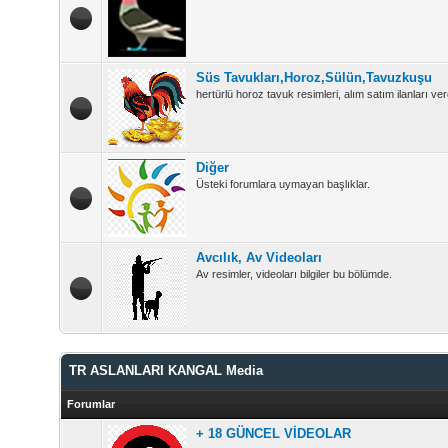
Süs Tavukları,Horoz,Sülün,Tavuzkuşu
hertürlü horoz tavuk resimleri, alım satım ilanları vere
Diğer
Üsteki forumlara uymayan başlıklar.
Avcılık, Av Videoları
Av resimler, videoları bilgiler bu bölümde.
TR ASLANLARI KANGAL Media
Forumlar
+ 18 GÜNCEL VİDEOLAR