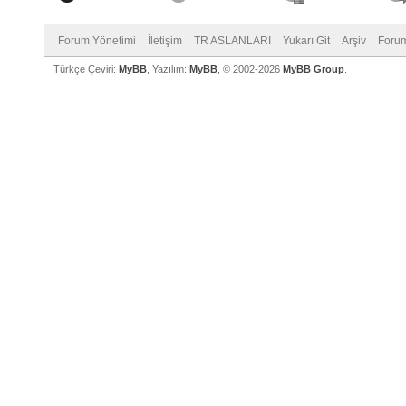
Forum Yönetimi
İletişim
TR ASLANLARI
Yukarı Git
Arşiv
Forum
Türkçe Çeviri:
MyBB
, Yazılım:
MyBB
, © 2002-2026
MyBB Group
.