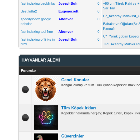
fast indexing backlinks
JosephBuh
0
+90 cm Titrek Raki vs 
SarıTay
Best lolita2
Eugenecreft
0
C*_Aksaray Malaklısı_C
speedyindex google
Altonvor
0
scholar
Babalar ve Oğulları(Bir 
Kangal)
fast indexing tool free
Altonvor
0
C*_Yörük çoban köpeği
fast indexing of links in
JosephBuh
0
html
TRT Aksaray Malakli Tan
HAYVANLAR ALEMİ
Forumlar
Genel Konular
Kangal, akbaş ve tüm Türk çoban köpekleri hakkında 
Tüm Köpek Irkları
Köpekler hakkında herşey; Köpek türleri, köpek ırkla
Güvercinler