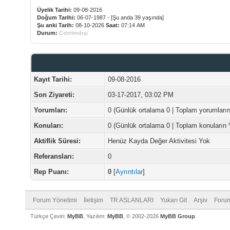
Üyelik Tarihi:
09-08-2016
Doğum Tarihi:
06-07-1987 - [Şu anda 39 yaşında]
Şu anki Tarih:
08-10-2026
Saat:
07:14 AM
Durum:
Çevrimdışı
Forum Bilgileri
Kayıt Tarihi:
09-08-2016
Son Ziyareti:
03-17-2017, 03:02 PM
Yorumları:
0 (Günlük ortalama 0 | Toplam yorumları
Konuları:
0 (Günlük ortalama 0 | Toplam konuların
Aktiflik Süresi:
Henüz Kayda Değer Aktivitesi Yok
Referansları:
0
Rep Puanı:
0
[
Ayrıntılar
]
Forum Yönetimi
İletişim
TR ASLANLARI
Yukarı Git
Arşiv
Forum
Türkçe Çeviri:
MyBB
, Yazılım:
MyBB
, © 2002-2026
MyBB Group
.