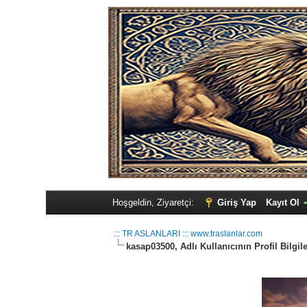
Hoşgeldin, Ziyaretçi:
Giriş Yap
Kayıt Ol
::: TR ASLANLARI ::: www.traslanlar.com
kasap03500, Adlı Kullanıcının Profil Bilgile