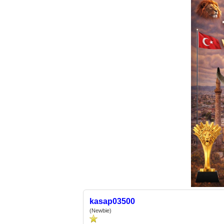
kasap03500
(Newbie)