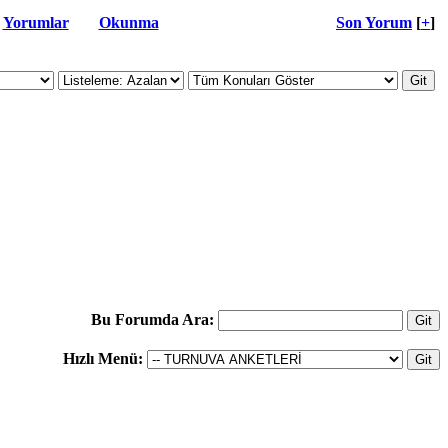
Yorumlar
Okunma
Son Yorum
[
+
]
Bu Forumda Ara:
Hızlı Menü: