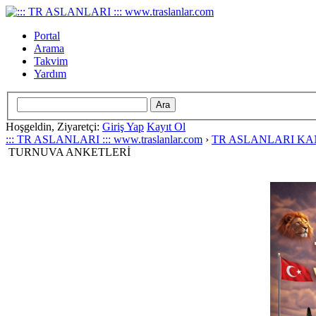
Portal
Arama
Takvim
Yardım
Hoşgeldin, Ziyaretçi:
Giriş Yap
Kayıt Ol
::: TR ASLANLARI ::: www.traslanlar.com
›
TR ASLANLARI K
TURNUVA ANKETLERİ