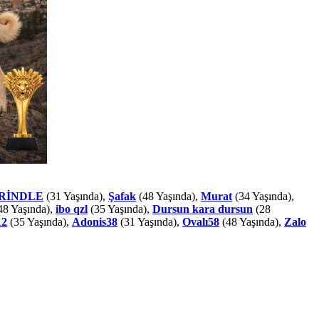
RİNDLE
(31 Yaşında),
Şafak
(48 Yaşında),
Murat
(34 Yaşında),
48 Yaşında),
ibo qzl
(35 Yaşında),
Dursun kara dursun
(28
12
(35 Yaşında),
Adonis38
(31 Yaşında),
Ovalı58
(48 Yaşında),
Zalo