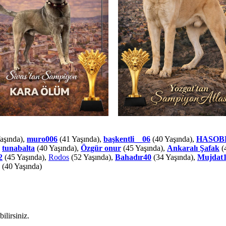
aşında),
muro006
(41 Yaşında),
başkentli__06
(40 Yaşında),
HASOB
,
tunabalta
(40 Yaşında),
Özgür onur
(45 Yaşında),
Ankaralı Şafak
(
2
(45 Yaşında),
Rodos
(52 Yaşında),
Bahadır40
(34 Yaşında),
Mujdat
(40 Yaşında)
ilirsiniz.