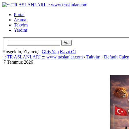
Portal
Arama
Takvim
Yardım
Hoşgeldin, Ziyaretçi:
Giriş Yap
Kayıt Ol
::: TR ASLANLARI ::: www.traslanlar.com
›
Takvim
›
Default Cale
7 Temmuz 2026