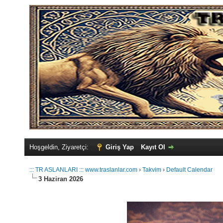
Hoşgeldin, Ziyaretçi:
Giriş Yap
Kayıt Ol
::: TR ASLANLARI ::: www.traslanlar.com
›
Takvim
›
Default Calendar
3 Haziran 2026