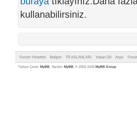
buraya
tıklayınız.Daha fazla
kullanabilirsiniz.
Forum Yönetimi
İletişim
TR ASLANLARI
Yukarı Git
Arşiv
Forum
Türkçe Çeviri:
MyBB
, Yazılım:
MyBB
, © 2002-2026
MyBB Group
.