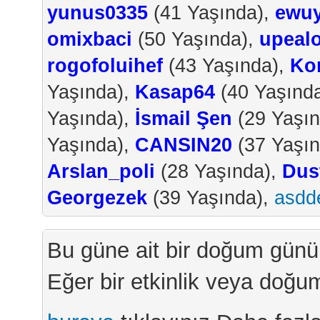
yunus0335
(41 Yaşında),
ewuy
omixbaci
(50 Yaşında),
upealo
rogofoluihef
(43 Yaşında),
Ko
Yaşında),
Kasap64
(40 Yaşınd
Yaşında),
İsmail Şen
(29 Yaşı
Yaşında),
CANSIN20
(37 Yaşı
Arslan_poli
(28 Yaşında),
Dus
Georgezek
(39 Yaşında),
asdd
Bu güne ait bir doğum günü
Eğer bir etkinlik veya doğu