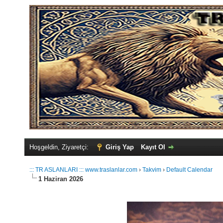
Hoşgeldin, Ziyaretçi:
Giriş Yap
Kayıt Ol
::: TR ASLANLARI ::: www.traslanlar.com
›
Takvim
›
Default Calendar
1 Haziran 2026