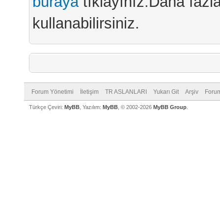
buraya
tıklayınız.Daha fazla
kullanabilirsiniz.
Forum Yönetimi
İletişim
TR ASLANLARI
Yukarı Git
Arşiv
Forum
Türkçe Çeviri:
MyBB
, Yazılım:
MyBB
, © 2002-2026
MyBB Group
.