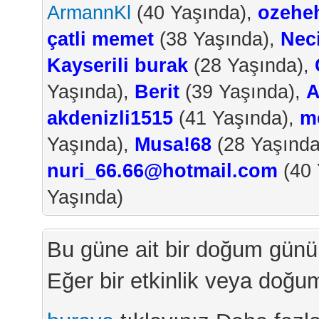
ArmannKl
(40 Yaşında),
ozehe
çatli memet
(38 Yaşında),
Nec
Kayserili burak
(28 Yaşında),
Yaşında),
Berit
(39 Yaşında),
A
akdenizli1515
(41 Yaşında),
m
Yaşında),
Musa!68
(28 Yaşında
nuri_66.66@hotmail.com
(40 
Yaşında)
Bu güne ait bir doğum günü
Eğer bir etkinlik veya doğu