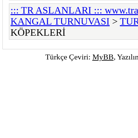
::: TR ASLANLARI ::: www.tra
KANGAL TURNUVASI
>
TU
KÖPEKLERİ
Türkçe Çeviri:
MyBB
, Yazıl