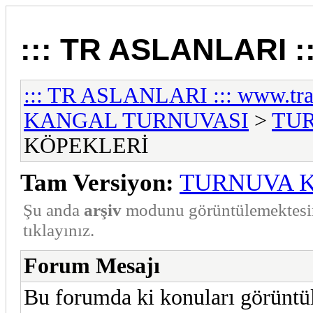
::: TR ASLANLARI ::
::: TR ASLANLARI ::: www.tra
KANGAL TURNUVASI
>
TU
KÖPEKLERİ
Tam Versiyon:
TURNUVA 
Şu anda
arşiv
modunu görüntülemektesi
tıklayınız.
Forum Mesajı
Bu forumda ki konuları görüntü